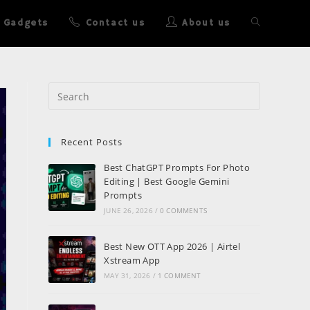
Gadgets
Contact us
About us
Recent Posts
Best ChatGPT Prompts For Photo
Editing | Best Google Gemini
Prompts
JUNE 26, 2026
/
0 COMMENTS
Best New OTT App 2026 | Airtel
Xstream App
MAY 31, 2026
/
1 COMMENT