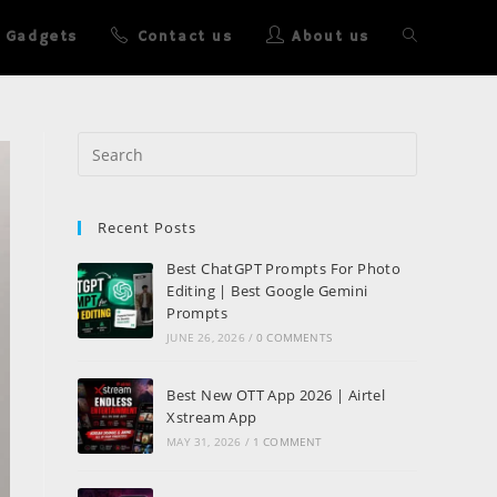
Gadgets
Contact us
About us
Recent Posts
Best ChatGPT Prompts For Photo
Editing | Best Google Gemini
Prompts
JUNE 26, 2026
/
0 COMMENTS
Best New OTT App 2026 | Airtel
Xstream App
MAY 31, 2026
/
1 COMMENT