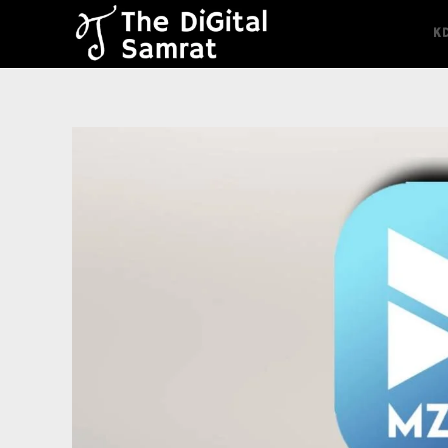
content
K