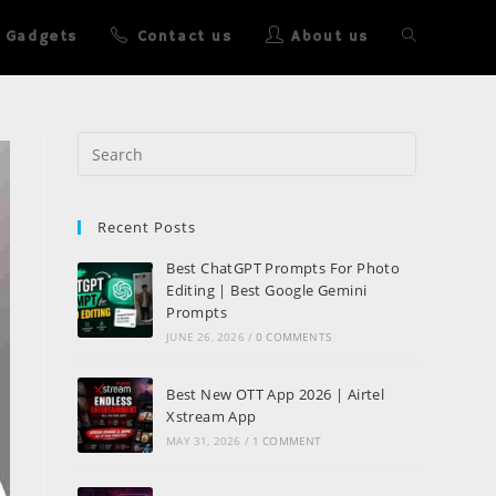
Gadgets
Contact us
About us
Recent Posts
Best ChatGPT Prompts For Photo
Editing | Best Google Gemini
Prompts
JUNE 26, 2026
/
0 COMMENTS
Best New OTT App 2026 | Airtel
Xstream App
MAY 31, 2026
/
1 COMMENT